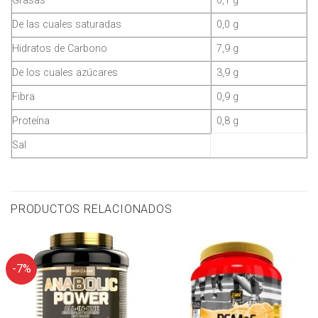
Grasas
0,1 g
De las cuales saturadas
0,0 g
Hidratos de Carbono
7,9 g
De los cuales azúcares
3,9 g
Fibra
0,9 g
Proteína
0,8 g
Sal
PRODUCTOS RELACIONADOS
-7%