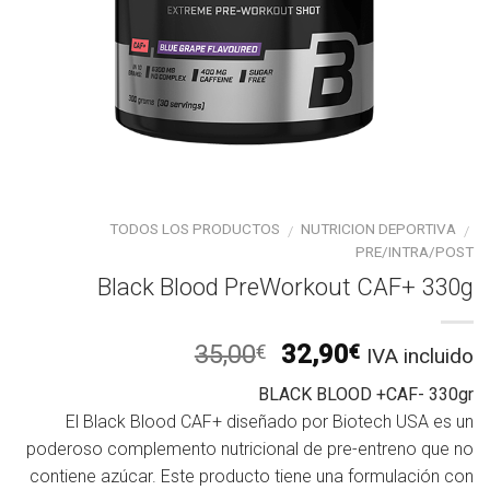
TODOS LOS PRODUCTOS
NUTRICION DEPORTIVA
/
/
PRE/INTRA/POST
Black Blood PreWorkout CAF+ 330g
El
El
35,00
32,90
€
€
IVA incluido
precio
precio
BLACK BLOOD +CAF- 330gr
original
actual
El Black Blood CAF+ diseñado por Biotech USA es un
era:
es:
poderoso complemento nutricional de pre-entreno que no
35,00€.
32,90€.
contiene azúcar. Este producto tiene una formulación con