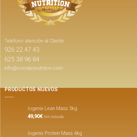
Teléfono atención al Cliente:
926 22 47 43
625 38 96 84
info@corralesnutrition.com
PRODUCTOS NUEVOS
Iogenix Lean Mass 3kg
49,90
€
IVA incluido
Iogenix Protein Mass 4kg