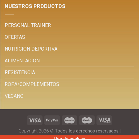
NUESTROS PRODUCTOS
PERSONAL TRAINER
OFERTAS
NUTRICION DEPORTIVA
ALIMENTACIÓN
RESISTENCIA
ROPA/COMPLEMENTOS
VEGANO
Copyright 2026 ©
Todos los derechos reservados
|
corralesnutrition.com
|
Diseño Tiendas Online
Uso de cookies