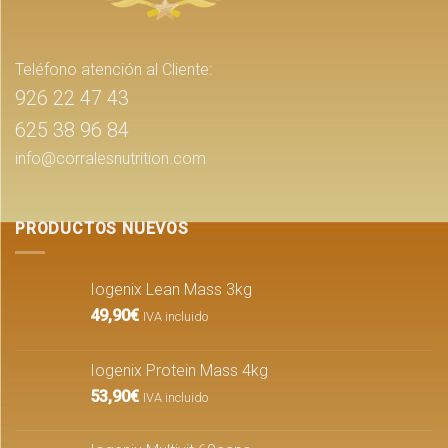
Teléfono atención al Cliente:
926 22 47 43
625 38 96 84
info@corralesnutrition.com
PRODUCTOS NUEVOS
Iogenix Lean Mass 3kg
49,90
€
IVA incluido
Iogenix Protein Mass 4kg
53,90
€
IVA incluido