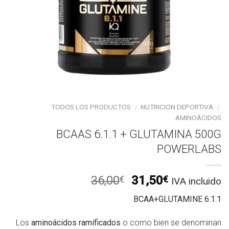
TODOS LOS PRODUCTOS
NUTRICION DEPORTIVA
/
/
AMINOÁCIDOS
BCAAS 6.1.1 + GLUTAMINA 500G
POWERLABS
El
El
36,00
31,50
€
€
IVA incluido
precio
precio
BCAA+GLUTAMINE 6.1.1
original
actual
era:
es:
Los
aminoácidos ramificados
o como bien se denominan
36,00€.
31,50€.