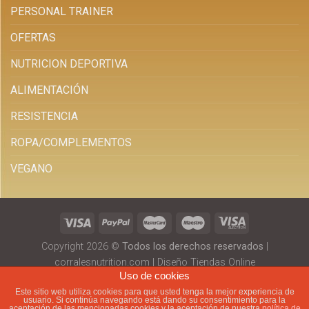
PERSONAL TRAINER
OFERTAS
NUTRICION DEPORTIVA
ALIMENTACIÓN
RESISTENCIA
ROPA/COMPLEMENTOS
VEGANO
Copyright 2026 ©
Todos los derechos reservados
|
corralesnutrition.com
|
Diseño Tiendas Online
Uso de cookies
Este sitio web utiliza cookies para que usted tenga la mejor experiencia de
usuario. Si continúa navegando está dando su consentimiento para la
aceptación de las mencionadas cookies y la aceptación de nuestra
política de