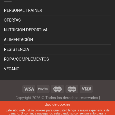
PERSONAL TRAINER
OFERTAS
NUTRICION DEPORTIVA
ALIMENTACIÓN
RESISTENCIA
ROPA/COMPLEMENTOS
VEGANO
Copyright 2026 ©
Todos los derechos reservados
|
corralesnutrition.com
|
Diseño Tiendas Online
Uso de cookies
Este sitio web utiliza cookies para que usted tenga la mejor experiencia de
usuario. Si continúa navegando está dando su consentimiento para la