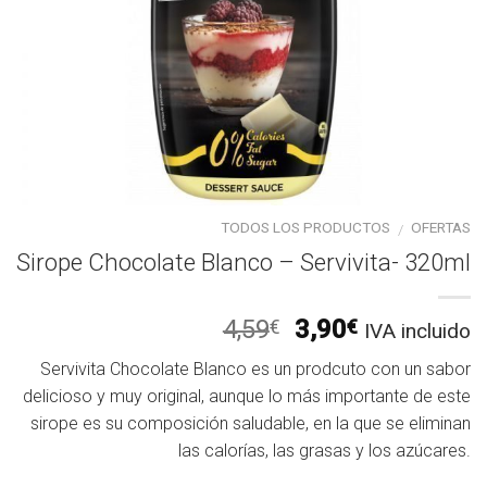
TODOS LOS PRODUCTOS
OFERTAS
/
Sirope Chocolate Blanco – Servivita- 320ml
El
El
4,59
3,90
€
€
IVA incluido
precio
precio
Servivita Chocolate Blanco es un prodcuto con un sabor
original
actual
delicioso y muy original, aunque lo más importante de este
era:
es:
sirope es su composición saludable, en la que se eliminan
4,59€.
3,90€.
las calorías, las grasas y los azúcares.