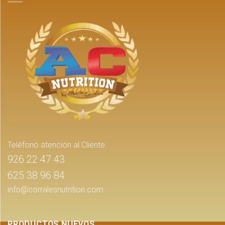
Teléfono atención al Cliente:
926 22 47 43
625 38 96 84
info@corralesnutrition.com
PRODUCTOS NUEVOS