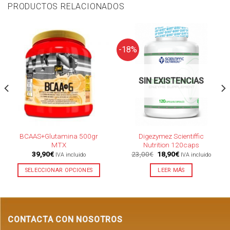
PRODUCTOS RELACIONADOS
-18%
SIN EXISTENCIAS
BCAAS+Glutamina 500gr
Digezymez Scientiffic
MTX
Nutrition 120caps
El
El
39,90
€
23,00
€
18,90
€
IVA incluido
IVA incluido
precio
precio
original
actual
SELECCIONAR OPCIONES
LEER MÁS
era:
es:
23,00€.
18,90€.
CONTACTA CON NOSOTROS