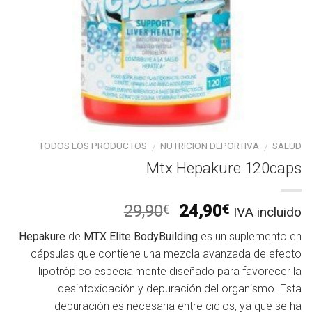
TODOS LOS PRODUCTOS
NUTRICION DEPORTIVA
SALUD
/
/
Mtx Hepakure 120caps
El
El
29,90
24,90
€
€
IVA incluido
precio
precio
Hepakure
de
MTX Elite BodyBuilding
es un suplemento en
original
actual
cápsulas que contiene una mezcla avanzada de efecto
era:
es:
lipotrópico especialmente diseñado para favorecer la
29,90€.
24,90€.
desintoxicación y depuración del organismo. Esta
depuración es necesaria entre ciclos, ya que se ha