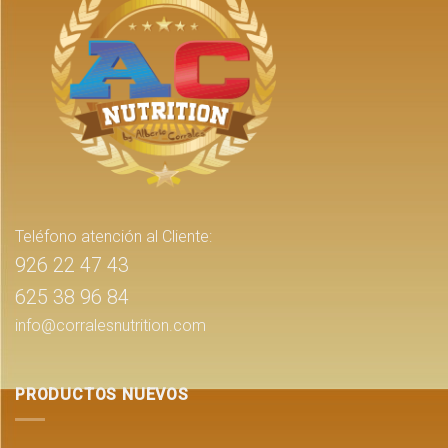
Teléfono atención al Cliente:
926 22 47 43
625 38 96 84
info@corralesnutrition.com
PRODUCTOS NUEVOS