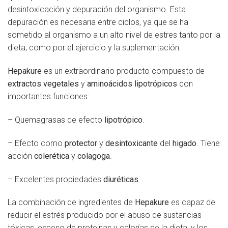
desintoxicación y depuración del organismo. Esta
depuración es necesaria entre ciclos, ya que se ha
sometido al organismo a un alto nivel de estres tanto por la
dieta, como por el ejercicio y la suplementación.
Hepakure
es un extraordinario producto compuesto de
extractos vegetales
y
aminoácidos lipotrópicos
con
importantes funciones:
– Quemagrasas de efecto
lipotrópico
.
– Efecto como
protector
y
desintoxicante
del
higado
. Tiene
acción
colerética
y
colagoga
.
– Excelentes propiedades
diuréticas
.
La combinación de ingredientes de
Hepakure
es capaz de
reducir el estrés producido por el abuso de sustancias
tóxicas, esceso de proteinas y calorías de la dieta, y los