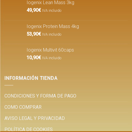
Iogenix Lean Mass 3kg
49,90
€
IVA incluido
Iogenix Protein Mass 4kg
53,90
€
IVA incluido
Iogenix Multivit 60caps
10,90
€
IVA incluido
INFORMACIÓN TIENDA
CONDICIONES Y FORMA DE PAGO
COMO COMPRAR
AVISO LEGAL Y PRIVACIDAD
POLÍTICA DE COOKIES