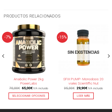
PRODUCTOS RELACIONADOS
-7%
-15%
SIN EXISTENCIAS
Anabolic Power 2kg
SFIX PUMP- Monodosis 20
PowerLabs
viales Scientiffic Nut
El
El
El
El
70,00
€
65,00
€
35,00
€
29,90
€
IVA incluido
IVA incluido
precio
precio
precio
precio
original
actual
original
actual
SELECCIONAR OPCIONES
LEER MÁS
era:
es:
era:
es:
70,00€.
65,00€.
35,00€.
29,90€.