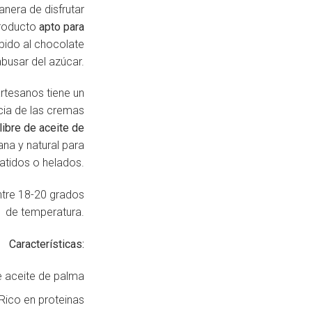
nera de disfrutar
producto
apto
para
bido al chocolate
busar del azúcar.
rtesanos tiene un
ncia de las cremas
libre de aceite de
ana y natural para
batidos o helados.
entre 18-20 grados
de temperatura.
Características:
e aceite de palma
Rico en proteinas