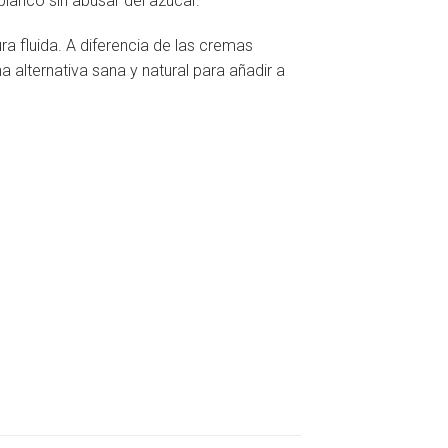
lanco sin abusar del azúcar.
a fluida. A diferencia de las cremas
a alternativa sana y natural para añadir a