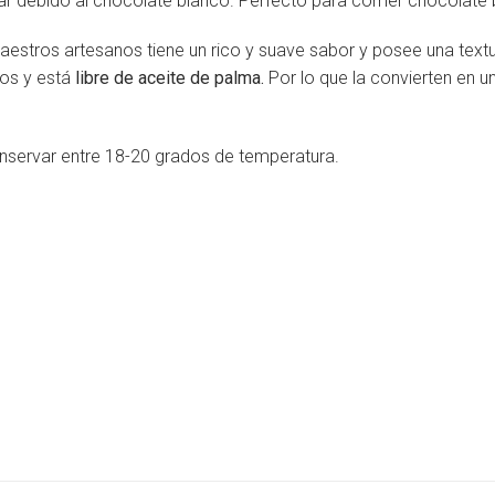
r debido al chocolate blanco. Perfecto para comer chocolate b
stros artesanos tiene un rico y suave sabor y posee una textur
dos y está
libre de aceite de palma.
Por lo que la convierten en un
onservar entre 18-20 grados de temperatura.