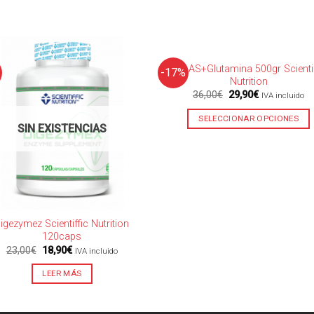
SIN EXISTENCIAS
BCAAS+Glutamina 500gr Scientif
-17%
Nutrition
El
El
36,00
€
29,90
€
IVA incluido
precio
precio
original
actual
SELECCIONAR OPCIONES
era:
es:
SIN EXISTENCIAS
36,00€.
29,90€.
igezymez Scientiffic Nutrition
120caps
El
El
23,00
€
18,90
€
IVA incluido
precio
precio
original
actual
LEER MÁS
era:
es:
23,00€.
18,90€.