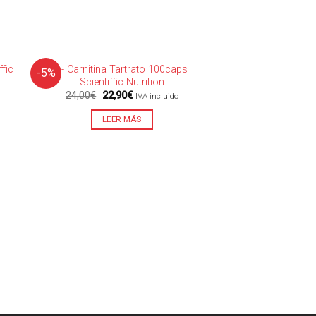
SIN EXISTENCIAS
fic
L- Carnitina Tartrato 100caps
-5%
Scientiffic Nutrition
El
El
24,00
€
22,90
€
IVA incluido
precio
precio
original
actual
LEER MÁS
era:
es:
24,00€.
22,90€.