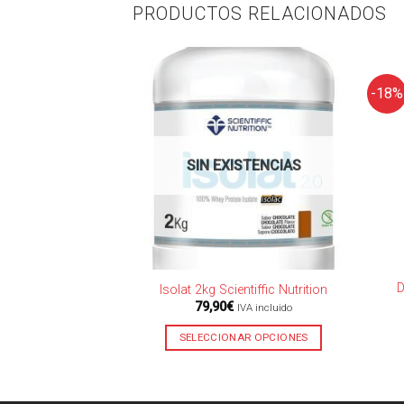
PRODUCTOS RELACIONADOS
STENCIAS
Isolac Optipep 2kg
-18%
IVA incluido
AR OPCIONES
SIN EXISTENCIAS
D
Isolat 2kg Scientiffic Nutrition
79,90
€
IVA incluido
SELECCIONAR OPCIONES