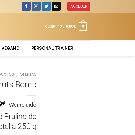
ACCEDER
0
CARRITO /
0,00
€
VEGANO
PERSONAL TRAINER
DUCTOS
OFERTAS
/
lnuts Bomb
9
€
IVA incluido
 Praline de
otella 250 g